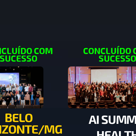
CLUÍDO COM
CONCLUÍDO
SUCESSO
SUCESS
B
E
L
O
A
I
S
U
M
I
Z
O
N
T
E
/
M
G
H
E
A
L
T