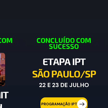
 COM
CONCLUÍDO COM
O
SUCESSO
E
T
A
P
A
I
P
T
S
Ã
O
P
A
U
L
O
/
S
P
22 E 23 DE JULHO
M
I
T
H
PROGRAMAÇÃO IPT