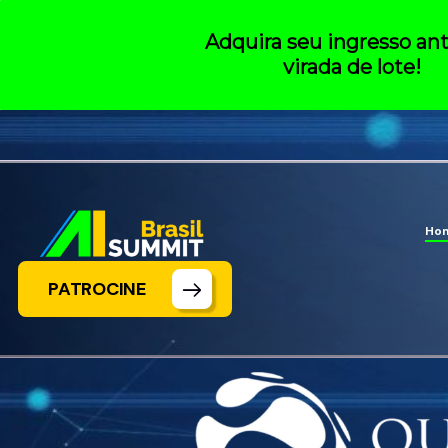
Adquira seu ingresso an
virada de lote!
Ho
PATROCINE