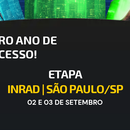
RO ANO DE
CESSO!
E
T
A
P
A
I
N
R
A
D
|
S
Ã
O
P
A
U
L
O
/
S
P
02 E 03 DE SETEMBRO