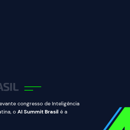
A
S
I
L
evante congresso de Inteligência
atina, o
AI Summit Brasil
é a