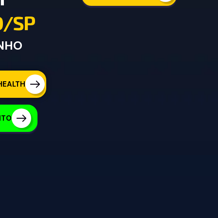
O
/
S
P
UNHO
HEALTH
NTO