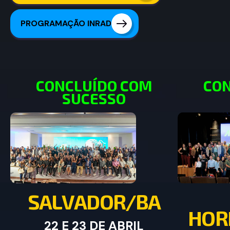
PROGRAMAÇÃO INRAD
CONCLUÍDO COM
CON
SUCESSO
S
A
L
V
A
D
O
R
/
B
A
H
O
R
22 E 23 DE ABRIL