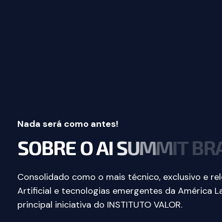
Nada será como antes!
S
O
B
R
E
O
A
I
S
U
M
M
I
T
B
R
Consolidado como o mais técnico, exclusivo e rel
Artificial e tecnologias emergentes da América L
principal iniciativa do INSTITUTO VALOR.