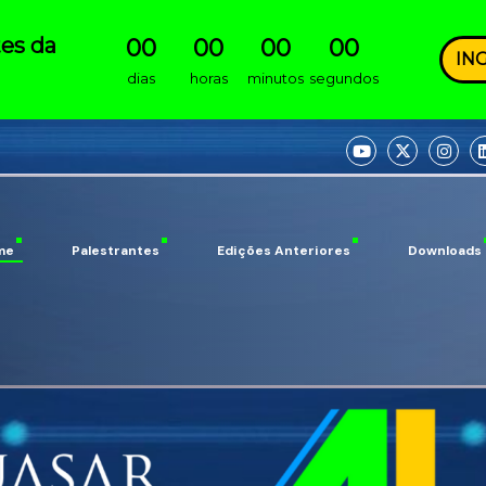
tes da
00
00
00
00
IN
dias
horas
minutos
segundos
me
Palestrantes
Edições Anteriores
Downloads