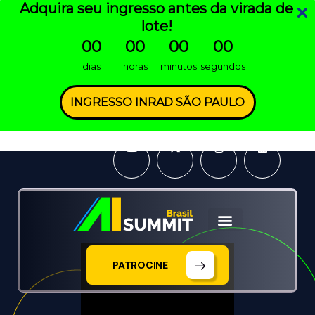
Adquira seu ingresso antes da virada de
lote!
00
00
00
00
dias
horas
minutos
segundos
INGRESSO INRAD SÃO PAULO
PATROCINE